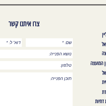
צרו איתנו קשר
ין
אל
צה
ן המועצה
אל
ית
דת
דתיות