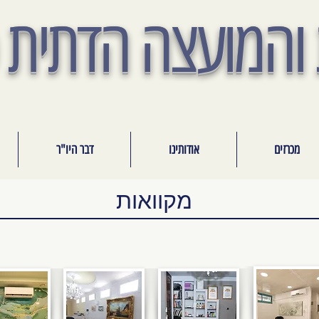
והמועצה הדתית 
מכרזים
אודותינו
דבר היו"ר
מקוואות