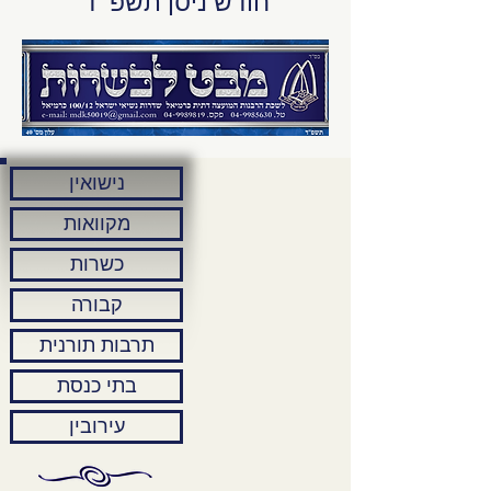
חודש ניסן תשפ"ד
נישואין
מקוואות
כשרות
קבורה
תרבות תורנית
בתי כנסת
עירובין