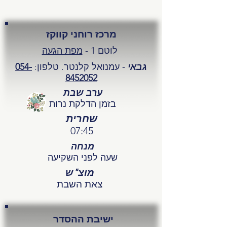
מרכז רוחני קווקז
לוטם 1 -
מפת הגעה
גבאי
- עמנואל קלנטר. טלפון:
054-
8452052
ערב שבת
בזמן הדלקת נרות
שחרית
07:45
מנחה
שעה לפני השקיעה
מוצ"ש
צאת השבת
ישיבת ההסדר