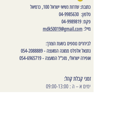
כתובת
: שדרות נשיאי ישראל 100, כרמיאל
טלפון:
04-9985630
פקס:
04-9989819
מייל:
mdk50019@gmail.com
לבירורים נוספים בשעת הצורך:
נתנאל אלפלס ממונה המועצה -
054-2088889
אופירה ישראלי, מזכ"ל המועצה -
054-6965719
זמני קבלת קהל:
ימים א – ה : 09:00-13:00
במקרי פטירה מעבר לשעות העבודה:
ארז ימין :
050-5816777
לפינוי נפטרים בשבתות וחגים :
חברת א.ד אמבולנסים :